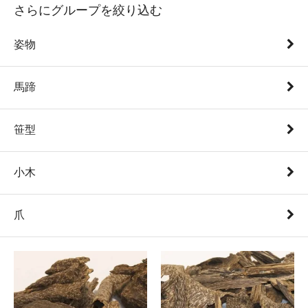
さらにグループを絞り込む
姿物
馬蹄
笹型
小木
爪