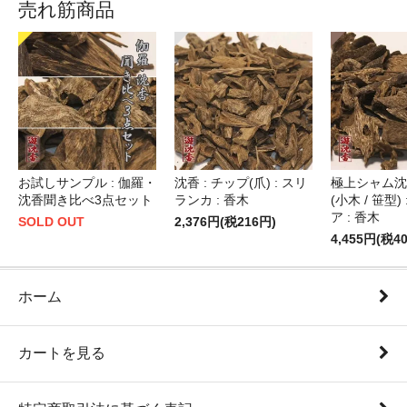
売れ筋商品
お試しサンプル : 伽羅・
沈香 : チップ(爪) : スリ
極上シャム沈香
沈香聞き比べ3点セット
ランカ : 香木
(小木 / 笹型)
ア : 香木
SOLD OUT
2,376円(税216円)
4,455円(税4
ホーム
カートを見る