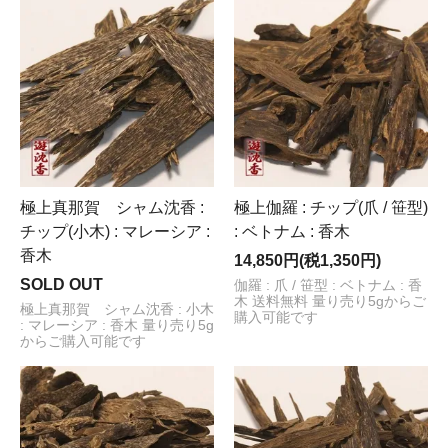
極上真那賀 シャム沈香 :
極上伽羅 : チップ(爪 / 笹型)
チップ(小木) : マレーシア :
: ベトナム : 香木
香木
14,850円(税1,350円)
SOLD OUT
伽羅 : 爪 / 笹型 : ベトナム : 香
木 送料無料 量り売り5gからご
極上真那賀 シャム沈香 : 小木
購入可能です
: マレーシア : 香木 量り売り5g
からご購入可能です