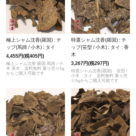
極上シャム沈香(羅国) : チ
特選シャム沈香(羅国) : チ
ップ(馬蹄 / 小木) : タイ
ップ(笹型 / 小木) : タイ : 香
木
4,455円(税405円)
3,267円(税297円)
極上シャム沈香 羅国 馬蹄 / 小
木 香木 送料無料 量り売り5g
特選シャム沈香(羅国) 笹型 /
からご購入可能です
小木 タイ 送料無料 量り売
り5gからご購入可能です