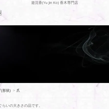
遊沈香(Yu Jin Ko) 香木専門店
(形状)
>
爪
ぐらいの大きさの品です。