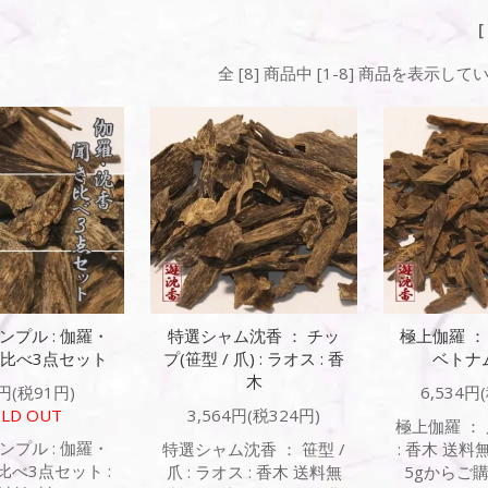
全 [8] 商品中 [1-8] 商品を表示して
ンプル : 伽羅・
特選シャム沈香 ： チッ
極上伽羅 ： 
比べ3点セット
プ(笹型 / 爪) : ラオス : 香
ベトナム
木
円(税91円)
6,534円
LD OUT
3,564円(税324円)
極上伽羅 ： 
ンプル : 伽羅・
特選シャム沈香 ： 笹型 /
: 香木 送料
べ3点セット :
爪 : ラオス : 香木 送料無
5gからご