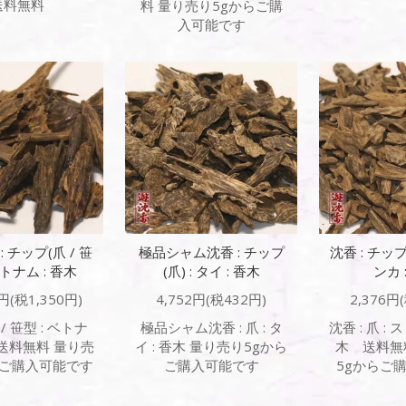
送料無料
料 量り売り5gからご購
入可能です
 チップ(爪 / 笹
極品シャム沈香 : チップ
沈香 : チップ
 ベトナム : 香木
(爪) : タイ : 香木
ンカ 
0円(税1,350円)
4,752円(税432円)
2,376円
 / 笹型 : ベトナ
極品シャム沈香 : 爪 : タ
沈香 : 爪 : 
木 送料無料 量り売
イ : 香木 量り売り5gから
木 送料無
らご購入可能です
ご購入可能です
5gからご