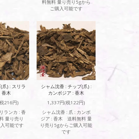
料無料 量り売り5gから
ご購入可能です
(爪) : スリラ
シャム沈香 : チップ(爪) :
: 香木
カンボジア : 香木
(税216円)
1,337円(税122円)
スリランカ : 香
シャム沈香 : 爪 : カンボ
料 量り売り
ジア : 香木 送料無料 量
購入可能です
り売り5gからご購入可能
です