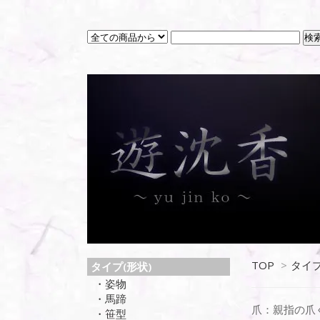
TOP
>
タイプ
タイプ(形状)
・姿物
・馬蹄
爪：親指の爪
・笹型