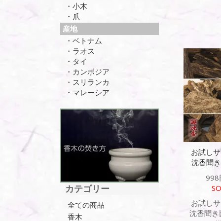
・小木
・爪
産地
・ベトナム
・ラオス
・タイ
・カンボジア
・スリランカ
・マレーシア
お試しサ
沈香聞き
998
カテゴリー
SO
お試しサ
全ての商品
沈香聞き比
香木