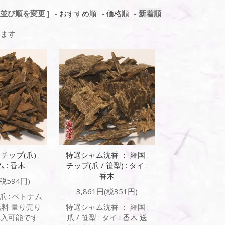
[ 並び順を変更 ]
-
おすすめ順
-
価格順
-
新着順
います
チップ(爪) :
特選シャム沈香 ： 羅国 :
 : 香木
チップ(爪 / 笹型) : タイ :
香木
(税594円)
3,861円(税351円)
爪 : ベトナム
無料 量り売り
特選シャム沈香 ： 羅国 :
購入可能です
爪 / 笹型 : タイ : 香木 送