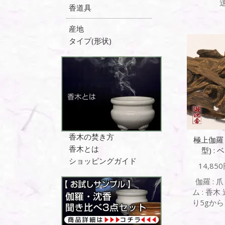
香道具
産地
タイプ(形状)
香木の焚き方
極上伽羅 :
香木とは
型) :
ショッピングガイド
14,85
伽羅 : 爪
ム : 香
り5gか