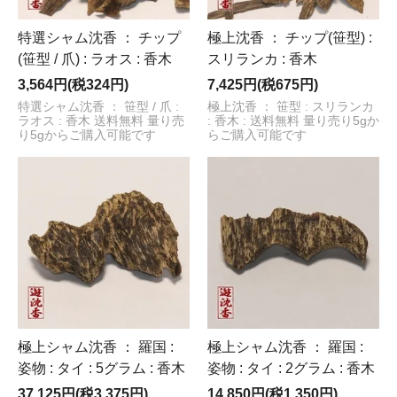
特選シャム沈香 ： チップ
極上沈香 ： チップ(笹型) :
(笹型 / 爪) : ラオス : 香木
スリランカ : 香木
3,564円(税324円)
7,425円(税675円)
特選シャム沈香 ： 笹型 / 爪 :
極上沈香 ： 笹型 : スリランカ
ラオス : 香木 送料無料 量り売
: 香木 : 送料無料 量り売り5gか
り5gからご購入可能です
らご購入可能です
極上シャム沈香 ： 羅国 :
極上シャム沈香 ： 羅国 :
姿物 : タイ : 5グラム : 香木
姿物 : タイ : 2グラム : 香木
37,125円(税3,375円)
14,850円(税1,350円)