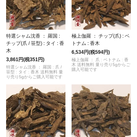
特選シャム沈香 ： 羅国 :
極上伽羅 ： チップ(爪) : ベ
チップ(爪 / 笹型) : タイ : 香
トナム : 香木
木
6,534円(税594円)
3,861円(税351円)
極上伽羅 ： 爪 : ベトナム : 香
木 送料無料 量り売り5gからご
特選シャム沈香 ： 羅国 : 爪 /
購入可能です
笹型 : タイ : 香木 送料無料 量
り売り5gからご購入可能です