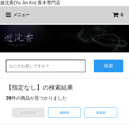
遊沈香(Yu Jin Ko) 香木専門店
0
メニュー
検索
【指定なし】の検索結果
39
件の商品が見つかりました
おすすめ順
価格順
新着順