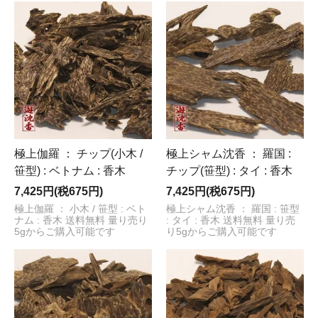
極上伽羅 ： チップ(小木 /
極上シャム沈香 ： 羅国 :
笹型) : ベトナム : 香木
チップ(笹型) : タイ : 香木
7,425円(税675円)
7,425円(税675円)
極上伽羅 ： 小木 / 笹型 : ベト
極上シャム沈香 ： 羅国 : 笹型
ナム : 香木 送料無料 量り売り
: タイ : 香木 送料無料 量り売
5gからご購入可能です
り5gからご購入可能です