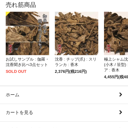
売れ筋商品
お試しサンプル : 伽羅・
沈香 : チップ(爪) : スリ
極上シャム沈香
沈香聞き比べ3点セット
ランカ : 香木
(小木 / 笹型)
ア : 香木
SOLD OUT
2,376円(税216円)
4,455円(税4
ホーム
カートを見る