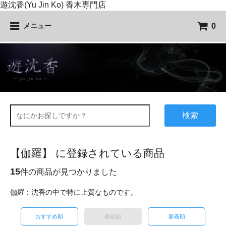
遊沈香(Yu Jin Ko) 香木専門店
0
メニュー
検索
【伽羅】 に登録されている商品
15
件の商品が見つかりました
伽羅：沈香の中で特に上質なものです。
おすすめ順
価格順
新着順