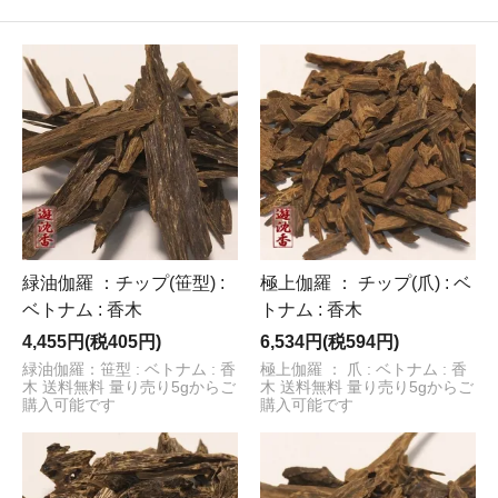
緑油伽羅 ：チップ(笹型) :
極上伽羅 ： チップ(爪) : ベ
ベトナム : 香木
トナム : 香木
4,455円(税405円)
6,534円(税594円)
緑油伽羅：笹型 : ベトナム : 香
極上伽羅 ： 爪 : ベトナム : 香
木 送料無料 量り売り5gからご
木 送料無料 量り売り5gからご
購入可能です
購入可能です