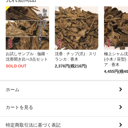
お試しサンプル : 伽羅・
沈香 : チップ(爪) : スリ
極上シャム沈香
沈香聞き比べ3点セット
ランカ : 香木
(小木 / 笹型)
ア : 香木
SOLD OUT
2,376円(税216円)
4,455円(税4
ホーム
カートを見る
特定商取引法に基づく表記