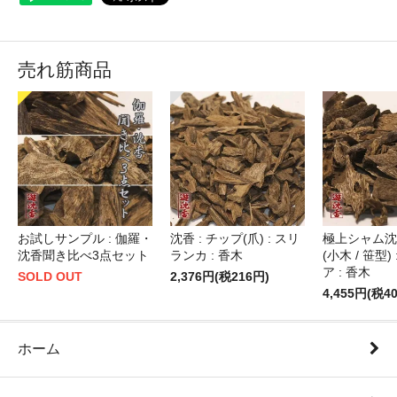
売れ筋商品
お試しサンプル : 伽羅・
沈香 : チップ(爪) : スリ
極上シャム沈香
沈香聞き比べ3点セット
ランカ : 香木
(小木 / 笹型)
ア : 香木
SOLD OUT
2,376円(税216円)
4,455円(税4
ホーム