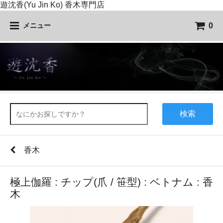
遊沈香(Yu Jin Ko) 香木専門店
0
メニュー
検索
香木
極上伽羅 : チップ(爪 / 笹型) : ベトナム : 香
木