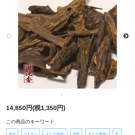
14,850円(税1,350円)
この商品のキーワード
産地
ベトナム
タイプ(形状)
笹型
タイプ(形状)
爪