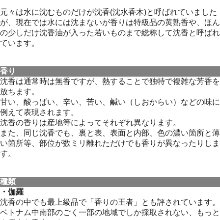
元々は水に沈むものだけが沈香(沈水香木)と呼ばれていました
が、現在では水には沈まないが香りは特級品の黄熟香や、ほん
の少しだけ沈香油が入った若いものまで総称して沈香と呼ばれ
ています。
香り
沈香は通常時は無香ですが、熱することで独特で複雑な芳香を
放ちます。
甘い、酸っぱい、辛い、苦い、鹹い（しおからい）などの味に
例えて表現されます。
沈香の香りは産地等によってそれぞれ異なります。
また、同じ沈香でも、裏と表、表面と内部、色の濃い箇所と薄
い箇所等、部位が数ミリ離れただけでも香りが異なったりしま
す。
種類
・伽羅
沈香の中でも最上級品で「香りの王者」とも評されています。
ベトナム中南部のごく一部の地域でしか採取されない、もっと