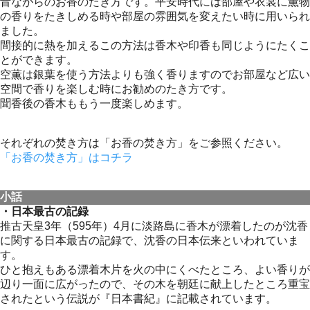
昔ながらのお香のたき方です。平安時代には部屋や衣裳に薫物
の香りをたきしめる時や部屋の雰囲気を変えたい時に用いられ
ました。
間接的に熱を加えるこの方法は香木や印香も同じようにたくこ
とができます。
空薫は銀葉を使う方法よりも強く香りますのでお部屋など広い
空間で香りを楽しむ時にお勧めのたき方です。
聞香後の香木ももう一度楽しめます。
それぞれの焚き方は「お香の焚き方」をご参照ください。
「お香の焚き方」はコチラ
小話
・日本最古の記録
推古天皇3年（595年）4月に淡路島に香木が漂着したのが沈香
に関する日本最古の記録で、沈香の日本伝来といわれていま
す。
ひと抱えもある漂着木片を火の中にくべたところ、よい香りが
辺り一面に広がったので、その木を朝廷に献上したところ重宝
されたという伝説が『日本書紀』に記載されています。