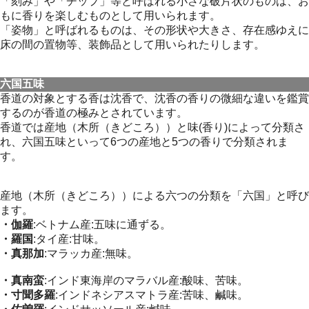
「刻み」や「チップ」等と呼ばれる小さな破片状のものは、お
もに香りを楽しむものとして用いられます。
「姿物」と呼ばれるものは、その形状や大きさ、存在感ゆえに
床の間の置物等、装飾品として用いられたりします。
六国五味
香道の対象とする香は沈香で、沈香の香りの微細な違いを鑑賞
するのが香道の極みとされています。
香道では産地（木所（きどころ））と味(香り)によって分類さ
れ、六国五味といって6つの産地と5つの香りで分類されま
す。
産地（木所（きどころ））による六つの分類を「六国」と呼び
ます。
・伽羅
:ベトナム産:五味に通ずる。
・羅国
:タイ産:甘味。
・真那加
:マラッカ産:無味。
・真南蛮
:インド東海岸のマラバル産:酸味、苦味。
・寸聞多羅
:インドネシアスマトラ産:苦味、鹹味。