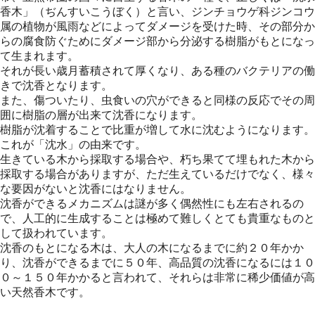
香木」（ぢんすいこうぼく）と言い、ジンチョウゲ科ジンコウ
属の植物が風雨などによってダメージを受けた時、その部分か
らの腐食防ぐためにダメージ部から分泌する樹脂がもとになっ
て生まれます。
それが長い歳月蓄積されて厚くなり、ある種のバクテリアの働
きで沈香となります。
また、傷ついたり、虫食いの穴ができると同様の反応でその周
囲に樹脂の層が出来て沈香になります。
樹脂が沈着することで比重が増して水に沈むようになります。
これが「沈水」の由来です。
生きている木から採取する場合や、朽ち果てて埋もれた木から
採取する場合がありますが、ただ生えているだけでなく、様々
な要因がないと沈香にはなりません。
沈香ができるメカニズムは謎が多く偶然性にも左右されるの
で、人工的に生成することは極めて難しくとても貴重なものと
して扱われています。
沈香のもとになる木は、大人の木になるまでに約２０年かか
り、沈香ができるまでに５０年、高品質の沈香になるには１０
０～１５０年かかると言われて、それらは非常に稀少価値が高
い天然香木です。