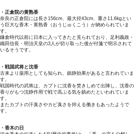
・正倉院の黄熟香
奈良の正倉院には長さ156cm、最大径43cm、重さ11.6kgとい
う巨大な香木・黄熟香（おうじゅくこう）が納められていま
す。
鎌倉時代以前に日本に入ってきたと見られており、足利義政・
織田信長・明治天皇の3人が切り取った後が付箋で明示されて
いるそうです。
・戦国武将と沈香
古来より薬用としても知られ、鎮静効果があると言われていま
す。
戦国時代の武将は、カブトに沈香を焚きしめて出陣し、沈香の
香りがもつ沈静作用で戦で高ぶる気を鎮めたといわれていま
す。
またカブトの汗臭さやカビ臭さを抑える働きもあったようで
す。
・香木の日