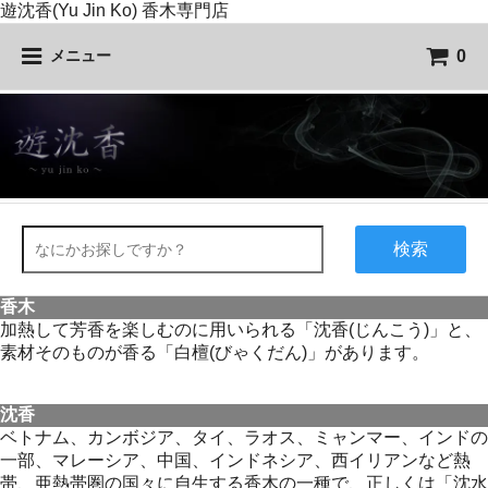
遊沈香(Yu Jin Ko) 香木専門店
0
メニュー
検索
香木
加熱して芳香を楽しむのに用いられる「沈香(じんこう)」と、
素材そのものが香る「白檀(びゃくだん)」があります。
沈香
ベトナム、カンボジア、タイ、ラオス、ミャンマー、インドの
一部、マレーシア、中国、インドネシア、西イリアンなど熱
帯、亜熱帯圏の国々に自生する香木の一種で、正しくは「沈水