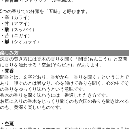
・佐曽羅
:インドサッソール産:鹹味。
5つの香りでの分類を「五味」と呼びます。
・辛
（カライ）
・甘
（アマイ）
・酸
（スッパイ）
・苦
（ニガイ）
・鹹
（シオカライ）
楽しみ方
沈香の焚き方には香木の香りを聞く「聞香(もんこう)」と空間
に香りを漂わせる「空薫(そらだき)」があります。
・聞香
聞香とは、文字どおり、香炉から「香りを聞く」ということで
あり、嗅ぐのとは異なり、心を傾けて香りを聞く、心の中でそ
の香りをゆっくり味わうという意味です。
香木の香りを深く味わうには一番適したたき方です。
お気に入りの香木をじっくり聞くのも六国の香りを聞き比べる
のも、奥深く楽しいものです。
・空薫