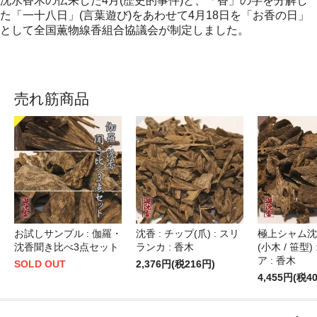
沈水香木の伝来した4月(歴史的事件)と、「香」の字を分解し
た「一十八日」(言葉遊び)をあわせて4月18日を「お香の日」
として全国薫物線香組合協議会が制定しました。
売れ筋商品
お試しサンプル : 伽羅・
沈香 : チップ(爪) : スリ
極上シャム沈香
沈香聞き比べ3点セット
ランカ : 香木
(小木 / 笹型)
ア : 香木
SOLD OUT
2,376円(税216円)
4,455円(税4