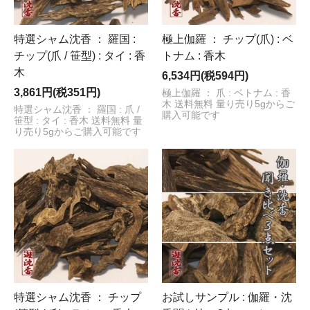
特選シャム沈香 ： 羅国 :
極上伽羅 ： チップ(爪) : ベ
チップ(爪 / 笹型) : タイ : 香
トナム : 香木
木
6,534円(税594円)
3,861円(税351円)
極上伽羅 ： 爪 : ベトナム : 香
木 送料無料 量り売り5gからご
特選シャム沈香 ： 羅国 : 爪 /
購入可能です
笹型 : タイ : 香木 送料無料 量
り売り5gからご購入可能です
特選シャム沈香 ： チップ
お試しサンプル : 伽羅・沈