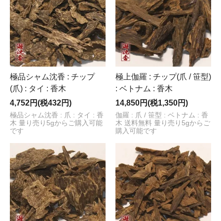
極品シャム沈香 : チップ
極上伽羅 : チップ(爪 / 笹型)
(爪) : タイ : 香木
: ベトナム : 香木
4,752円(税432円)
14,850円(税1,350円)
極品シャム沈香 : 爪 : タイ : 香
伽羅 : 爪 / 笹型 : ベトナム : 香
木 量り売り5gからご購入可能
木 送料無料 量り売り5gからご
です
購入可能です