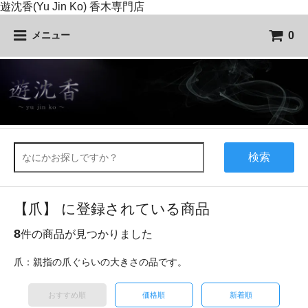
遊沈香(Yu Jin Ko) 香木専門店
0
メニュー
検索
【爪】 に登録されている商品
8
件の商品が見つかりました
爪：親指の爪ぐらいの大きさの品です。
おすすめ順
価格順
新着順