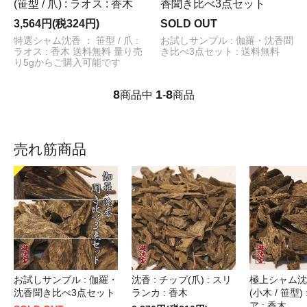
(笹型 / 爪) : ラオス : 香木
香聞き比べ3点セット
3,564円(税324円)
SOLD OUT
特選シャム沈香 ： 笹型 / 爪 :
お試しサンプル : 伽羅・沈香聞
ラオス : 香木 送料無料 量り売
き比べ3点セット : 送料無料
り5gからご購入可能です
8
1
8
商品中
-
商品
売れ筋商品
お試しサンプル : 伽羅・
沈香 : チップ(爪) : スリ
極上シャム沈香
沈香聞き比べ3点セット
ランカ : 香木
(小木 / 笹型)
ア : 香木